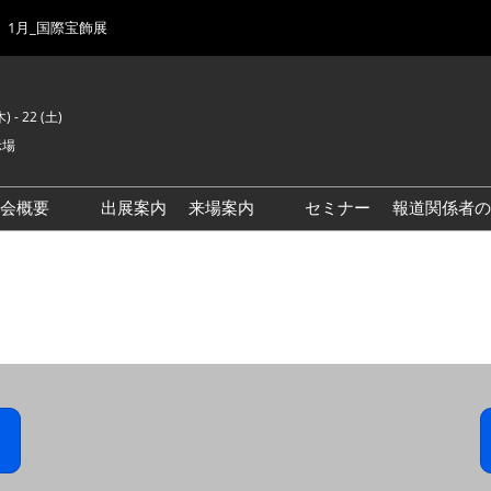
1月_国際宝飾展
) - 22 (土)
示場
示会概要
出展案内
来場案内
セミナー
報道関係者の
前回来場者数
会場風景
ゾーンマップ
IJK 出展社おすすめ商品ガイ
ド