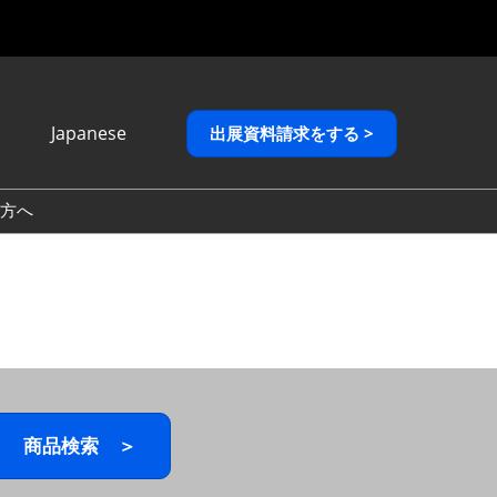
Japanese
出展資料請求をする >
Japanese
English
方へ
繁體中文
商品検索 ＞