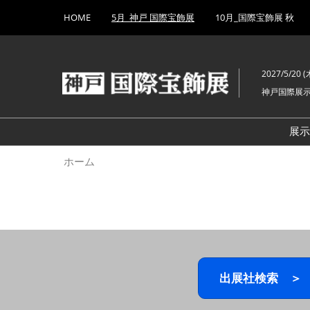
Press
ス
HOME
5月_神戸 国際宝飾展
10月_国際宝飾展 秋
Escape
キ
to
ッ
close
プ
the
2027/5/20 (木
し
menu.
神戸国際展
て
進
む
展
ホーム
出展社検索 ＞