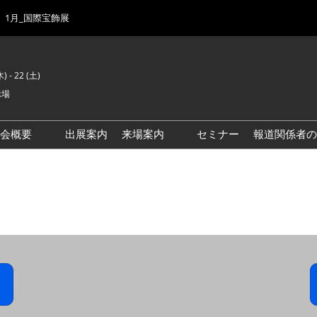
1月_国際宝飾展
) - 22 (土)
示場
示会概要
出展案内
来場案内
セミナー
報道関係者の
前回来場者数
会場風景
ゾーンマップ
IJK 出展社おすすめ商品ガイ
ド