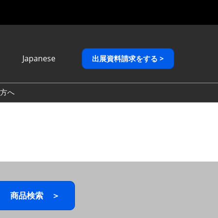
Japanese
出展資料請求をする >
Japanese
English
方へ
繁體中文
商品検索 ＞