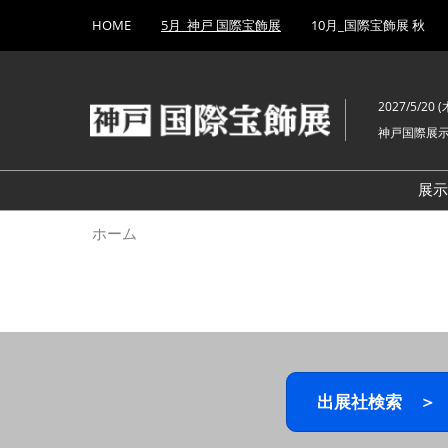
Press
ス
HOME
5月_神戸 国際宝飾展
10月_国際宝飾展 秋
Escape
キ
to
ッ
close
プ
the
2027/5/20 (木
し
menu.
神戸国際展
て
進
む
展
ホーム
出展社検索 ＞