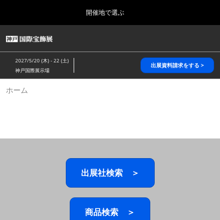
Press
ス
開催地で選ぶ
Escape
キ
to
ッ
close
HOME
グ
プ
the
ロ
2026年10月28日
し
ー
menu.
パシフィコ横浜/Pacifico Yokohama,Japan
2027/5/20 (木) - 22 (土)
バ
出展資料請求をする >
て
神戸国際展示場
ル
進
ナ
5月_神戸 国際宝飾展
ホーム
ビ
む
2027年05月20日
ゲ
神戸国際展示場/ Kobe International Exhibition Hall, Japan
ー
シ
ョ
10月_国際宝飾展 秋
ン
2026年10月28日
を
パシフィコ横浜/Pacifico Yokohama,Japan
折
り
た
出展社検索 ＞
1月_国際宝飾展
た
2027年01月27日
む
幕張メッセ/Makuhari Messe
商品検索 ＞