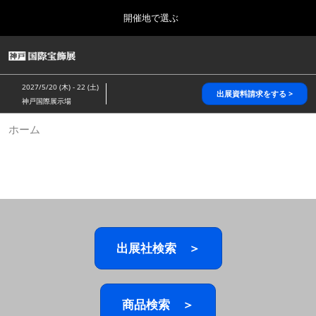
Press
ス
開催地で選ぶ
Escape
キ
to
ッ
close
HOME
グ
プ
the
ロ
2026年10月28日
し
ー
menu.
パシフィコ横浜/Pacifico Yokohama,Japan
2027/5/20 (木) - 22 (土)
バ
出展資料請求をする >
て
神戸国際展示場
ル
進
ナ
5月_神戸 国際宝飾展
ホーム
ビ
む
2027年05月20日
ゲ
神戸国際展示場/ Kobe International Exhibition Hall, Japan
ー
シ
ョ
10月_国際宝飾展 秋
ン
2026年10月28日
を
パシフィコ横浜/Pacifico Yokohama,Japan
折
り
た
出展社検索 ＞
1月_国際宝飾展
た
2027年01月27日
む
幕張メッセ/Makuhari Messe
商品検索 ＞