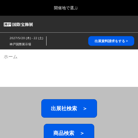
Press
ス
開催地で選ぶ
Escape
キ
to
ッ
close
HOME
グ
プ
the
ロ
2026年10月28日
し
ー
menu.
パシフィコ横浜/Pacifico Yokohama,Japan
2027/5/20 (木) - 22 (土)
バ
出展資料請求をする >
て
神戸国際展示場
ル
進
ナ
5月_神戸 国際宝飾展
ホーム
ビ
む
2027年05月20日
ゲ
神戸国際展示場/ Kobe International Exhibition Hall, Japan
ー
シ
ョ
10月_国際宝飾展 秋
ン
2026年10月28日
を
パシフィコ横浜/Pacifico Yokohama,Japan
折
り
た
出展社検索 ＞
1月_国際宝飾展
た
2027年01月27日
む
幕張メッセ/Makuhari Messe
商品検索 ＞