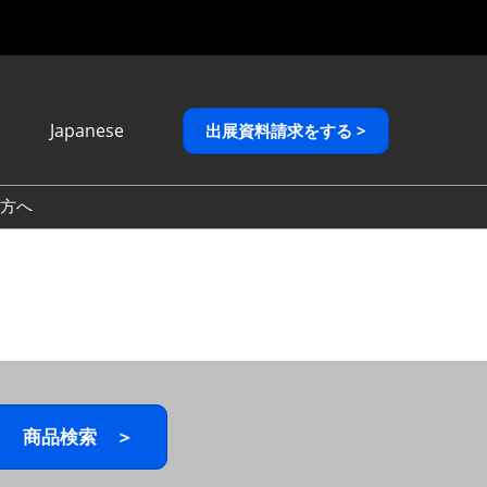
Japanese
出展資料請求をする >
Japanese
English
方へ
繁體中文
商品検索 ＞