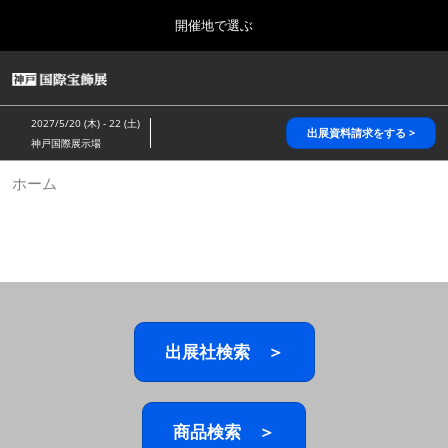
Press
ス
開催地で選ぶ
Escape
キ
to
ッ
close
HOME
グ
プ
the
ロ
2026年10月28日
し
ー
menu.
パシフィコ横浜/Pacifico Yokohama,Japan
2027/5/20 (木) - 22 (土)
バ
出展資料請求をする >
て
神戸国際展示場
ル
進
ナ
5月_神戸 国際宝飾展
ホーム
ビ
む
2027年05月20日
ゲ
神戸国際展示場/ Kobe International Exhibition Hall, Japan
ー
シ
ョ
10月_国際宝飾展 秋
ン
2026年10月28日
を
パシフィコ横浜/Pacifico Yokohama,Japan
折
り
た
出展社検索 ＞
1月_国際宝飾展
た
2027年01月27日
む
幕張メッセ/Makuhari Messe
商品検索 ＞