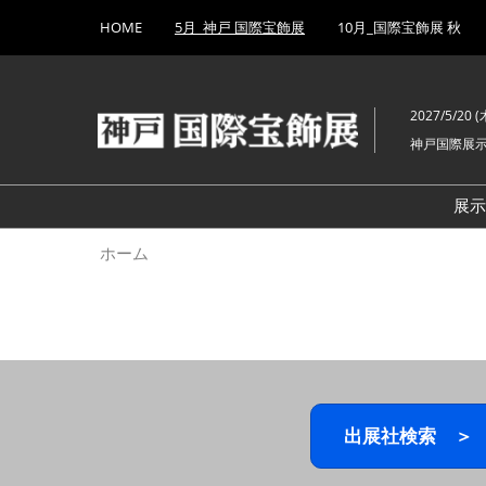
Press
ス
HOME
5月_神戸 国際宝飾展
10月_国際宝飾展 秋
Escape
キ
to
ッ
close
プ
the
2027/5/20 (木
し
menu.
神戸国際展
て
進
む
展
ホーム
出展社検索 ＞