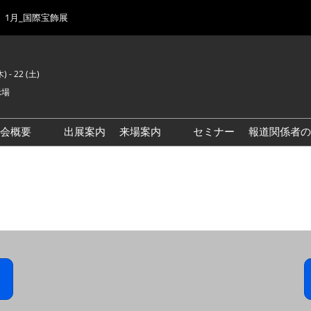
1月_国際宝飾展
) - 22 (土)
示場
示会概要
出展案内
来場案内
セミナー
報道関係者の
前回来場者数
会場風景
ゾーンマップ
IJK 出展社おすすめ商品ガイ
ド