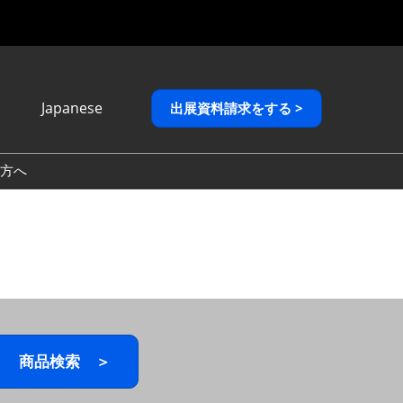
Japanese
出展資料請求をする >
Japanese
English
方へ
繁體中文
商品検索 ＞