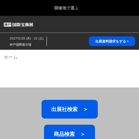
Press
ス
開催地で選ぶ
Escape
キ
to
ッ
close
HOME
グ
プ
the
ロ
2026年10月28日
し
ー
menu.
パシフィコ横浜/Pacifico Yokohama,Japan
2027/5/20 (木) - 22 (土)
バ
出展資料請求をする >
て
神戸国際展示場
ル
進
ナ
5月_神戸 国際宝飾展
ホーム
ビ
む
2027年05月20日
ゲ
神戸国際展示場/ Kobe International Exhibition Hall, Japan
ー
シ
ョ
10月_国際宝飾展 秋
ン
2026年10月28日
を
パシフィコ横浜/Pacifico Yokohama,Japan
折
り
た
出展社検索 ＞
1月_国際宝飾展
た
2027年01月27日
む
幕張メッセ/Makuhari Messe
商品検索 ＞