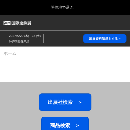
Press
ス
開催地で選ぶ
Escape
キ
to
ッ
close
HOME
グ
プ
the
ロ
2026年10月28日
し
ー
menu.
パシフィコ横浜/Pacifico Yokohama,Japan
2027/5/20 (木) - 22 (土)
バ
出展資料請求をする >
て
神戸国際展示場
ル
進
ナ
5月_神戸 国際宝飾展
ホーム
ビ
む
2027年05月20日
ゲ
神戸国際展示場/ Kobe International Exhibition Hall, Japan
ー
シ
ョ
10月_国際宝飾展 秋
ン
2026年10月28日
を
パシフィコ横浜/Pacifico Yokohama,Japan
折
り
た
出展社検索 ＞
1月_国際宝飾展
た
2027年01月27日
む
幕張メッセ/Makuhari Messe
商品検索 ＞