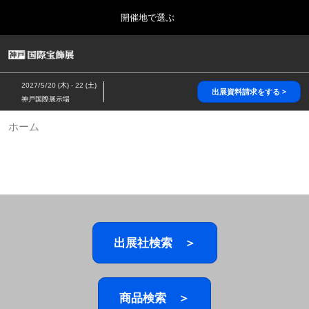
Press
ス
開催地で選ぶ
Escape
キ
to
ッ
close
HOME
グ
プ
the
ロ
2026年10月28日
し
ー
menu.
パシフィコ横浜/Pacifico Yokohama,Japan
2027/5/20 (木) - 22 (土)
バ
出展資料請求をする >
て
神戸国際展示場
ル
進
ナ
5月_神戸 国際宝飾展
ホーム
ビ
む
2027年05月20日
ゲ
神戸国際展示場/ Kobe International Exhibition Hall, Japan
ー
シ
ョ
10月_国際宝飾展 秋
ン
2026年10月28日
を
パシフィコ横浜/Pacifico Yokohama,Japan
折
り
た
出展社検索 ＞
1月_国際宝飾展
た
2027年01月27日
む
幕張メッセ/Makuhari Messe
商品検索 ＞