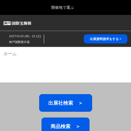
Press
ス
開催地で選ぶ
Escape
キ
to
ッ
close
HOME
グ
プ
the
ロ
2026年10月28日
し
ー
menu.
パシフィコ横浜/Pacifico Yokohama,Japan
2027/5/20 (木) - 22 (土)
バ
出展資料請求をする >
て
神戸国際展示場
ル
進
ナ
5月_神戸 国際宝飾展
ホーム
ビ
む
2027年05月20日
ゲ
神戸国際展示場/ Kobe International Exhibition Hall, Japan
ー
シ
ョ
10月_国際宝飾展 秋
ン
2026年10月28日
を
パシフィコ横浜/Pacifico Yokohama,Japan
折
り
た
出展社検索 ＞
1月_国際宝飾展
た
2027年01月27日
む
幕張メッセ/Makuhari Messe
商品検索 ＞