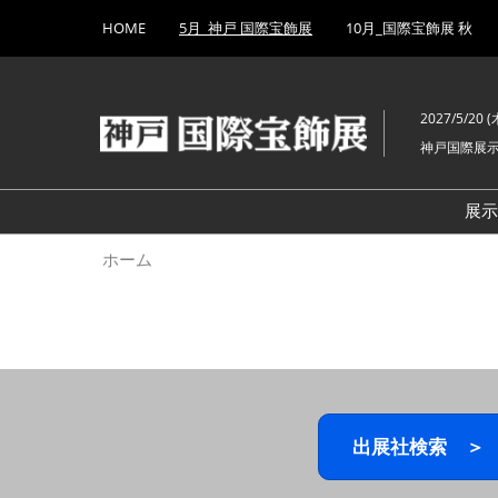
Press
ス
HOME
5月_神戸 国際宝飾展
10月_国際宝飾展 秋
Escape
キ
to
ッ
close
プ
the
2027/5/20 (木
し
menu.
神戸国際展
て
進
む
展
ホーム
出展社検索 ＞