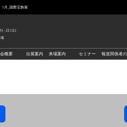
1月_国際宝飾展
) - 22 (土)
示場
示会概要
出展案内
来場案内
セミナー
報道関係者の
前回来場者数
会場風景
ゾーンマップ
IJK 出展社おすすめ商品ガイ
ド