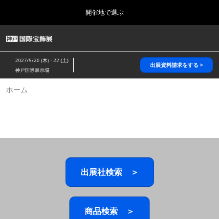
Press
ス
開催地で選ぶ
Escape
キ
to
ッ
close
HOME
グ
プ
the
ロ
2026年10月28日
し
ー
menu.
パシフィコ横浜/Pacifico Yokohama,Japan
2027/5/20 (木) - 22 (土)
バ
出展資料請求をする >
て
神戸国際展示場
ル
進
ナ
5月_神戸 国際宝飾展
ホーム
ビ
む
2027年05月20日
ゲ
神戸国際展示場/ Kobe International Exhibition Hall, Japan
ー
シ
ョ
10月_国際宝飾展 秋
ン
2026年10月28日
を
パシフィコ横浜/Pacifico Yokohama,Japan
折
り
た
出展社検索 ＞
1月_国際宝飾展
た
2027年01月27日
む
幕張メッセ/Makuhari Messe
商品検索 ＞