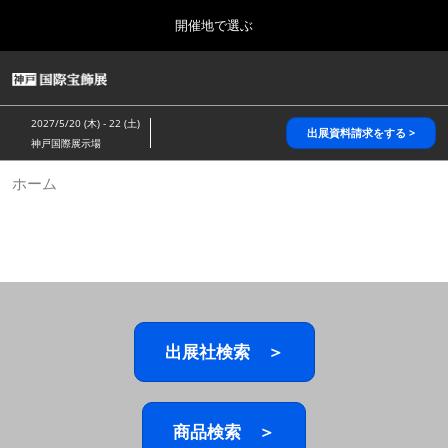
Press
ス
開催地で選ぶ
Escape
キ
to
ッ
close
HOME
グ
プ
the
ロ
2026年10月28日
し
ー
menu.
パシフィコ横浜/Pacifico Yokohama,Japan
2027/5/20 (木) - 22 (土)
バ
出展資料請求をする >
て
神戸国際展示場
ル
進
ナ
5月_神戸 国際宝飾展
ホーム
ビ
む
2027年05月20日
ゲ
神戸国際展示場/ Kobe International Exhibition Hall, Japan
ー
シ
ョ
10月_国際宝飾展 秋
ン
2026年10月28日
を
パシフィコ横浜/Pacifico Yokohama,Japan
折
り
た
出展社検索 ＞
1月_国際宝飾展
た
2027年01月27日
む
幕張メッセ/Makuhari Messe
商品検索 ＞