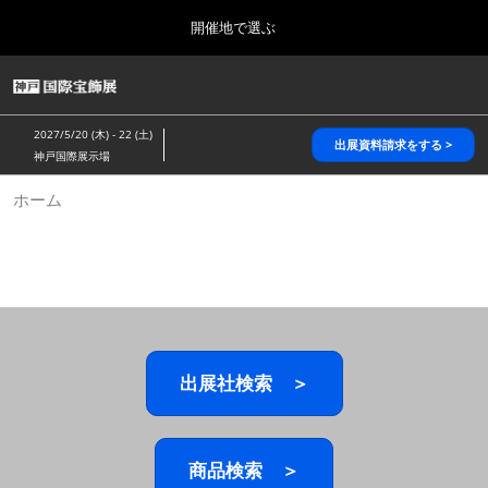
Press
ス
開催地で選ぶ
Escape
キ
to
ッ
close
HOME
グ
プ
the
ロ
2026年10月28日
し
ー
menu.
パシフィコ横浜/Pacifico Yokohama,Japan
2027/5/20 (木) - 22 (土)
バ
出展資料請求をする >
て
神戸国際展示場
ル
進
ナ
5月_神戸 国際宝飾展
ホーム
ビ
む
2027年05月20日
ゲ
神戸国際展示場/ Kobe International Exhibition Hall, Japan
ー
シ
ョ
10月_国際宝飾展 秋
ン
2026年10月28日
を
パシフィコ横浜/Pacifico Yokohama,Japan
折
り
た
出展社検索 ＞
1月_国際宝飾展
た
2027年01月27日
む
幕張メッセ/Makuhari Messe
商品検索 ＞