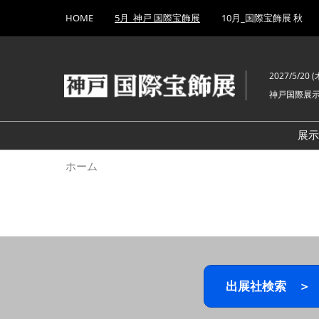
Press
ス
HOME
5月_神戸 国際宝飾展
10月_国際宝飾展 秋
Escape
キ
to
ッ
close
プ
the
2027/5/20 (木
し
menu.
神戸国際展
て
進
む
展
ホーム
出展社検索 ＞