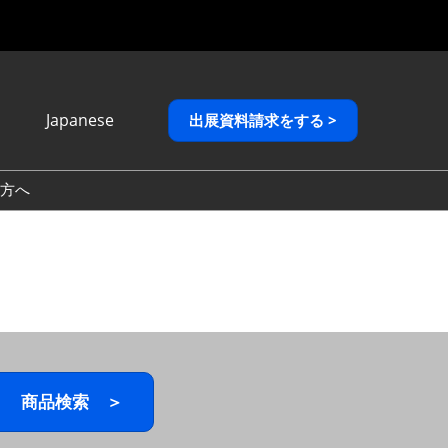
Japanese
出展資料請求をする >
Japanese
English
方へ
繁體中文
商品検索 ＞