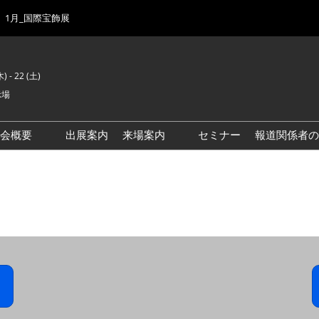
1月_国際宝飾展
) - 22 (土)
示場
示会概要
出展案内
来場案内
セミナー
報道関係者の
前回来場者数
会場風景
ゾーンマップ
IJK 出展社おすすめ商品ガイ
ド