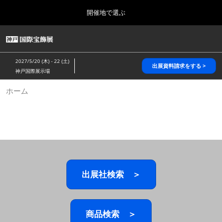
Press
ス
開催地で選ぶ
Escape
キ
to
ッ
close
HOME
グ
プ
the
ロ
2026年10月28日
し
ー
menu.
パシフィコ横浜/Pacifico Yokohama,Japan
2027/5/20 (木) - 22 (土)
バ
出展資料請求をする >
て
神戸国際展示場
ル
進
ナ
5月_神戸 国際宝飾展
ホーム
ビ
む
2027年05月20日
ゲ
神戸国際展示場/ Kobe International Exhibition Hall, Japan
ー
シ
ョ
10月_国際宝飾展 秋
ン
2026年10月28日
を
パシフィコ横浜/Pacifico Yokohama,Japan
折
り
た
出展社検索 ＞
1月_国際宝飾展
た
2027年01月27日
む
幕張メッセ/Makuhari Messe
商品検索 ＞