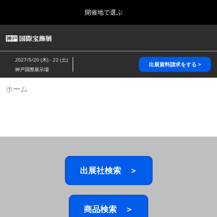
Press
ス
開催地で選ぶ
Escape
キ
to
ッ
close
HOME
グ
プ
the
ロ
2026年10月28日
し
ー
menu.
パシフィコ横浜/Pacifico Yokohama,Japan
2027/5/20 (木) - 22 (土)
バ
出展資料請求をする >
て
神戸国際展示場
ル
進
ナ
5月_神戸 国際宝飾展
ホーム
ビ
む
2027年05月20日
ゲ
神戸国際展示場/ Kobe International Exhibition Hall, Japan
ー
シ
ョ
10月_国際宝飾展 秋
ン
2026年10月28日
を
パシフィコ横浜/Pacifico Yokohama,Japan
折
り
た
出展社検索 ＞
1月_国際宝飾展
た
2027年01月27日
む
幕張メッセ/Makuhari Messe
商品検索 ＞