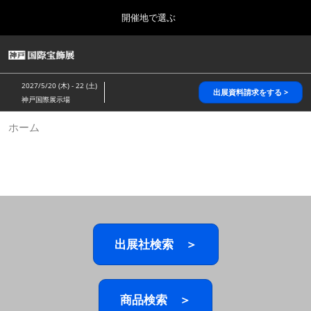
Press
ス
開催地で選ぶ
Escape
キ
to
ッ
close
HOME
グ
プ
the
ロ
2026年10月28日
し
ー
menu.
パシフィコ横浜/Pacifico Yokohama,Japan
2027/5/20 (木) - 22 (土)
バ
出展資料請求をする >
て
神戸国際展示場
ル
進
ナ
5月_神戸 国際宝飾展
ホーム
ビ
む
2027年05月20日
ゲ
神戸国際展示場/ Kobe International Exhibition Hall, Japan
ー
シ
ョ
10月_国際宝飾展 秋
ン
2026年10月28日
を
パシフィコ横浜/Pacifico Yokohama,Japan
折
り
た
出展社検索 ＞
1月_国際宝飾展
た
2027年01月27日
む
幕張メッセ/Makuhari Messe
商品検索 ＞