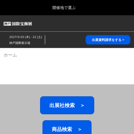
Press
ス
開催地で選ぶ
Escape
キ
to
ッ
close
HOME
グ
プ
the
ロ
2026年10月28日
し
ー
menu.
パシフィコ横浜/Pacifico Yokohama,Japan
2027/5/20 (木) - 22 (土)
バ
出展資料請求をする >
て
神戸国際展示場
ル
進
ナ
5月_神戸 国際宝飾展
ホーム
ビ
む
2027年05月20日
ゲ
神戸国際展示場/ Kobe International Exhibition Hall, Japan
ー
シ
ョ
10月_国際宝飾展 秋
ン
2026年10月28日
を
パシフィコ横浜/Pacifico Yokohama,Japan
折
り
た
出展社検索 ＞
1月_国際宝飾展
た
2027年01月27日
む
幕張メッセ/Makuhari Messe
商品検索 ＞