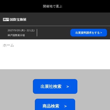
Press
ス
開催地で選ぶ
Escape
キ
to
ッ
close
HOME
グ
プ
the
ロ
2026年10月28日
し
ー
menu.
パシフィコ横浜/Pacifico Yokohama,Japan
2027/5/20 (木) - 22 (土)
バ
出展資料請求をする >
て
神戸国際展示場
ル
進
ナ
5月_神戸 国際宝飾展
ホーム
ビ
む
2027年05月20日
ゲ
神戸国際展示場/ Kobe International Exhibition Hall, Japan
ー
シ
ョ
10月_国際宝飾展 秋
ン
2026年10月28日
を
パシフィコ横浜/Pacifico Yokohama,Japan
折
り
た
出展社検索 ＞
1月_国際宝飾展
た
2027年01月27日
む
幕張メッセ/Makuhari Messe
商品検索 ＞