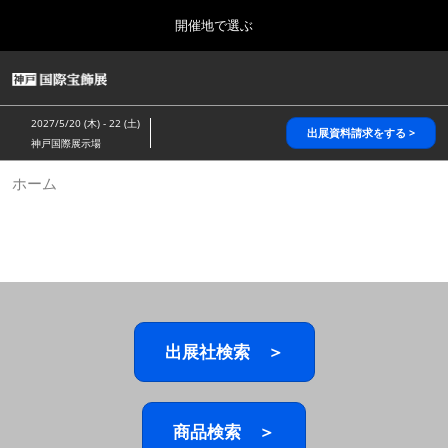
Press
ス
開催地で選ぶ
Escape
キ
to
ッ
close
HOME
グ
プ
the
ロ
2026年10月28日
し
ー
menu.
パシフィコ横浜/Pacifico Yokohama,Japan
2027/5/20 (木) - 22 (土)
バ
出展資料請求をする >
て
神戸国際展示場
ル
進
ナ
5月_神戸 国際宝飾展
ホーム
ビ
む
2027年05月20日
ゲ
神戸国際展示場/ Kobe International Exhibition Hall, Japan
ー
シ
ョ
10月_国際宝飾展 秋
ン
2026年10月28日
を
パシフィコ横浜/Pacifico Yokohama,Japan
折
り
た
出展社検索 ＞
1月_国際宝飾展
た
2027年01月27日
む
幕張メッセ/Makuhari Messe
商品検索 ＞