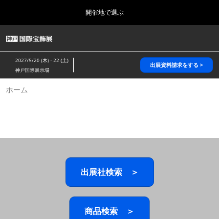
Press
ス
開催地で選ぶ
Escape
キ
to
ッ
close
HOME
グ
プ
the
ロ
2026年10月28日
し
ー
menu.
パシフィコ横浜/Pacifico Yokohama,Japan
2027/5/20 (木) - 22 (土)
バ
出展資料請求をする >
て
神戸国際展示場
ル
進
ナ
5月_神戸 国際宝飾展
ホーム
ビ
む
2027年05月20日
ゲ
神戸国際展示場/ Kobe International Exhibition Hall, Japan
ー
シ
ョ
10月_国際宝飾展 秋
ン
2026年10月28日
を
パシフィコ横浜/Pacifico Yokohama,Japan
折
り
た
出展社検索 ＞
1月_国際宝飾展
た
2027年01月27日
む
幕張メッセ/Makuhari Messe
商品検索 ＞