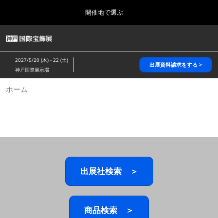
Press
ス
開催地で選ぶ
Escape
キ
to
ッ
close
HOME
グ
プ
the
ロ
2026年10月28日
し
ー
menu.
パシフィコ横浜/Pacifico Yokohama,Japan
2027/5/20 (木) - 22 (土)
バ
出展資料請求をする >
て
神戸国際展示場
ル
進
ナ
5月_神戸 国際宝飾展
ホーム
ビ
む
2027年05月20日
ゲ
神戸国際展示場/ Kobe International Exhibition Hall, Japan
ー
シ
ョ
10月_国際宝飾展 秋
ン
2026年10月28日
を
パシフィコ横浜/Pacifico Yokohama,Japan
折
り
た
出展社検索 ＞
1月_国際宝飾展
た
2027年01月27日
む
幕張メッセ/Makuhari Messe
商品検索 ＞