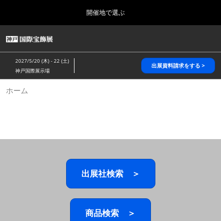
Press
ス
開催地で選ぶ
Escape
キ
to
ッ
close
HOME
グ
プ
the
ロ
2026年10月28日
し
ー
menu.
パシフィコ横浜/Pacifico Yokohama,Japan
2027/5/20 (木) - 22 (土)
バ
出展資料請求をする >
て
神戸国際展示場
ル
進
ナ
5月_神戸 国際宝飾展
ホーム
ビ
む
2027年05月20日
ゲ
神戸国際展示場/ Kobe International Exhibition Hall, Japan
ー
シ
ョ
10月_国際宝飾展 秋
ン
2026年10月28日
を
パシフィコ横浜/Pacifico Yokohama,Japan
折
り
た
出展社検索 ＞
1月_国際宝飾展
た
2027年01月27日
む
幕張メッセ/Makuhari Messe
商品検索 ＞