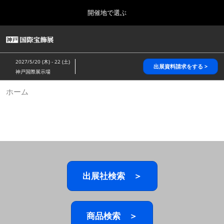
Press
ス
開催地で選ぶ
Escape
キ
to
ッ
close
HOME
グ
プ
the
ロ
2026年10月28日
し
ー
menu.
パシフィコ横浜/Pacifico Yokohama,Japan
2027/5/20 (木) - 22 (土)
バ
出展資料請求をする >
て
神戸国際展示場
ル
進
ナ
5月_神戸 国際宝飾展
ホーム
ビ
む
2027年05月20日
ゲ
神戸国際展示場/ Kobe International Exhibition Hall, Japan
ー
シ
ョ
10月_国際宝飾展 秋
ン
2026年10月28日
を
パシフィコ横浜/Pacifico Yokohama,Japan
折
り
た
出展社検索 ＞
1月_国際宝飾展
た
2027年01月27日
む
幕張メッセ/Makuhari Messe
商品検索 ＞