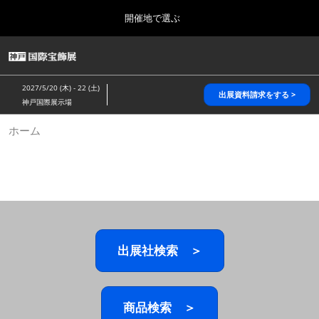
Press
ス
開催地で選ぶ
Escape
キ
to
ッ
close
HOME
グ
プ
the
ロ
2026年10月28日
し
ー
menu.
パシフィコ横浜/Pacifico Yokohama,Japan
2027/5/20 (木) - 22 (土)
バ
出展資料請求をする >
て
神戸国際展示場
ル
進
ナ
5月_神戸 国際宝飾展
ホーム
ビ
む
2027年05月20日
ゲ
神戸国際展示場/ Kobe International Exhibition Hall, Japan
ー
シ
ョ
10月_国際宝飾展 秋
ン
2026年10月28日
を
パシフィコ横浜/Pacifico Yokohama,Japan
折
り
た
出展社検索 ＞
1月_国際宝飾展
た
2027年01月27日
む
幕張メッセ/Makuhari Messe
商品検索 ＞