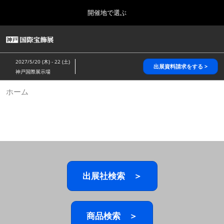
Press
ス
開催地で選ぶ
Escape
キ
to
ッ
close
HOME
グ
プ
the
ロ
2026年10月28日
し
ー
menu.
パシフィコ横浜/Pacifico Yokohama,Japan
2027/5/20 (木) - 22 (土)
バ
出展資料請求をする >
て
神戸国際展示場
ル
進
ナ
5月_神戸 国際宝飾展
ホーム
ビ
む
2027年05月20日
ゲ
神戸国際展示場/ Kobe International Exhibition Hall, Japan
ー
シ
ョ
10月_国際宝飾展 秋
ン
2026年10月28日
を
パシフィコ横浜/Pacifico Yokohama,Japan
折
り
た
出展社検索 ＞
1月_国際宝飾展
た
2027年01月27日
む
幕張メッセ/Makuhari Messe
商品検索 ＞