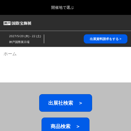
Press
ス
開催地で選ぶ
Escape
キ
to
ッ
close
HOME
グ
プ
the
ロ
2026年10月28日
し
ー
menu.
パシフィコ横浜/Pacifico Yokohama,Japan
2027/5/20 (木) - 22 (土)
バ
出展資料請求をする >
て
神戸国際展示場
ル
進
ナ
5月_神戸 国際宝飾展
ホーム
ビ
む
2027年05月20日
ゲ
神戸国際展示場/ Kobe International Exhibition Hall, Japan
ー
シ
ョ
10月_国際宝飾展 秋
ン
2026年10月28日
を
パシフィコ横浜/Pacifico Yokohama,Japan
折
り
た
出展社検索 ＞
1月_国際宝飾展
た
2027年01月27日
む
幕張メッセ/Makuhari Messe
商品検索 ＞