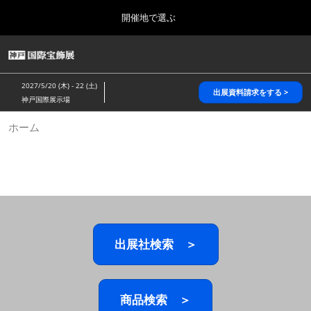
Press
ス
開催地で選ぶ
Escape
キ
to
ッ
close
HOME
グ
プ
the
ロ
2026年10月28日
し
ー
menu.
パシフィコ横浜/Pacifico Yokohama,Japan
2027/5/20 (木) - 22 (土)
バ
出展資料請求をする >
て
神戸国際展示場
ル
進
ナ
5月_神戸 国際宝飾展
ホーム
ビ
む
2027年05月20日
ゲ
神戸国際展示場/ Kobe International Exhibition Hall, Japan
ー
シ
ョ
10月_国際宝飾展 秋
ン
2026年10月28日
を
パシフィコ横浜/Pacifico Yokohama,Japan
折
り
た
出展社検索 ＞
1月_国際宝飾展
た
2027年01月27日
む
幕張メッセ/Makuhari Messe
商品検索 ＞