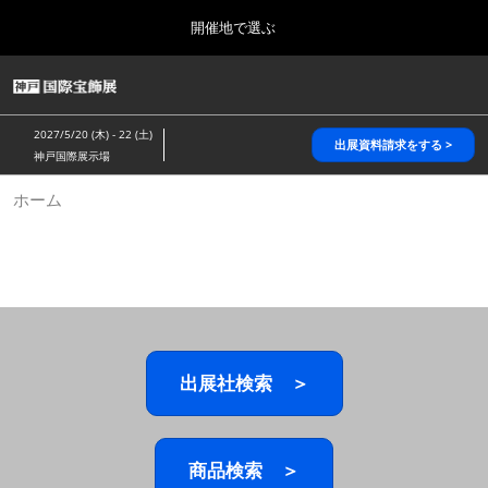
Press
ス
開催地で選ぶ
Escape
キ
to
ッ
close
HOME
グ
プ
the
ロ
2026年10月28日
し
ー
menu.
パシフィコ横浜/Pacifico Yokohama,Japan
2027/5/20 (木) - 22 (土)
バ
出展資料請求をする >
て
神戸国際展示場
ル
進
ナ
5月_神戸 国際宝飾展
ホーム
ビ
む
2027年05月20日
ゲ
神戸国際展示場/ Kobe International Exhibition Hall, Japan
ー
シ
ョ
10月_国際宝飾展 秋
ン
2026年10月28日
を
パシフィコ横浜/Pacifico Yokohama,Japan
折
り
た
出展社検索 ＞
1月_国際宝飾展
た
2027年01月27日
む
幕張メッセ/Makuhari Messe
商品検索 ＞