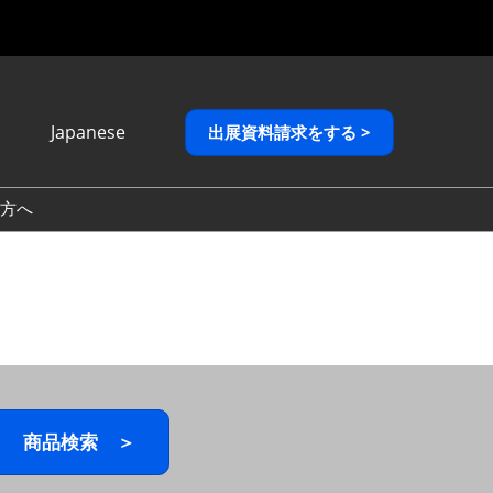
Japanese
出展資料請求をする >
Japanese
English
方へ
繁體中文
商品検索 ＞