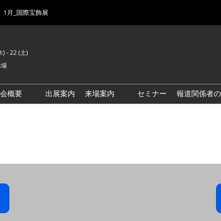
1月_国際宝飾展
) - 22 (土)
示場
示会概要
出展案内
来場案内
セミナー
報道関係者の
前回来場者数
会場風景
ゾーンマップ
IJK 出展社おすすめ商品ガイ
ド