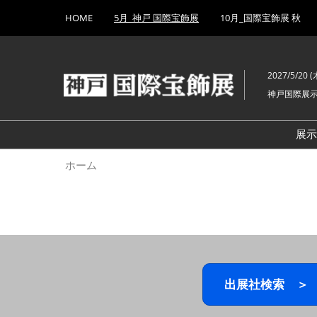
Press
ス
HOME
5月_神戸 国際宝飾展
10月_国際宝飾展 秋
Escape
キ
to
ッ
close
プ
the
2027/5/20 (木
し
menu.
神戸国際展
て
進
む
展
ホーム
出展社検索 ＞