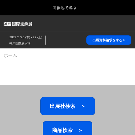
Press
ス
開催地で選ぶ
Escape
キ
to
ッ
close
HOME
グ
プ
the
ロ
2026年10月28日
し
ー
menu.
パシフィコ横浜/Pacifico Yokohama,Japan
2027/5/20 (木) - 22 (土)
バ
出展資料請求をする >
て
神戸国際展示場
ル
進
ナ
5月_神戸 国際宝飾展
ホーム
ビ
む
2027年05月20日
ゲ
神戸国際展示場/ Kobe International Exhibition Hall, Japan
ー
シ
ョ
10月_国際宝飾展 秋
ン
2026年10月28日
を
パシフィコ横浜/Pacifico Yokohama,Japan
折
り
た
出展社検索 ＞
1月_国際宝飾展
た
2027年01月27日
む
幕張メッセ/Makuhari Messe
商品検索 ＞