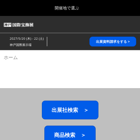
Press
ス
開催地で選ぶ
Escape
キ
to
ッ
close
HOME
グ
プ
the
ロ
2026年10月28日
し
ー
menu.
パシフィコ横浜/Pacifico Yokohama,Japan
2027/5/20 (木) - 22 (土)
バ
出展資料請求をする >
て
神戸国際展示場
ル
進
ナ
5月_神戸 国際宝飾展
ホーム
ビ
む
2027年05月20日
ゲ
神戸国際展示場/ Kobe International Exhibition Hall, Japan
ー
シ
ョ
10月_国際宝飾展 秋
ン
2026年10月28日
を
パシフィコ横浜/Pacifico Yokohama,Japan
折
り
た
出展社検索 ＞
1月_国際宝飾展
た
2027年01月27日
む
幕張メッセ/Makuhari Messe
商品検索 ＞