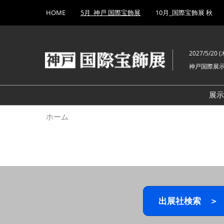
Press
ス
HOME
5月_神戸 国際宝飾展
10月_国際宝飾展 秋
Escape
キ
to
ッ
close
プ
the
2027/5/20 (木
し
menu.
神戸国際展
て
進
む
展
ホーム
出展社検索 ＞