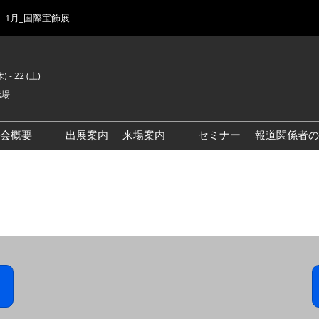
1月_国際宝飾展
) - 22 (土)
示場
示会概要
出展案内
来場案内
セミナー
報道関係者の
前回来場者数
会場風景
ゾーンマップ
IJK 出展社おすすめ商品ガイ
ド