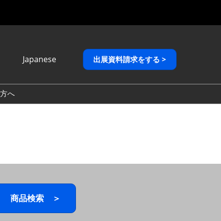
Japanese
出展資料請求をする >
Japanese
English
方へ
繁體中文
商品検索 ＞