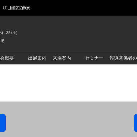
1月_国際宝飾展
) - 22 (土)
示場
示会概要
出展案内
来場案内
セミナー
報道関係者の
前回来場者数
会場風景
ゾーンマップ
IJK 出展社おすすめ商品ガイ
ド