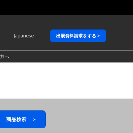
Japanese
出展資料請求をする >
Japanese
English
方へ
繁體中文
商品検索 ＞