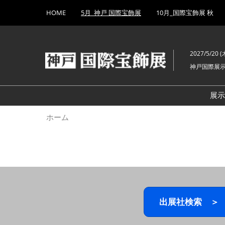
Press
ス
HOME
5月_神戸 国際宝飾展
10月_国際宝飾展 秋
Escape
キ
to
ッ
close
プ
the
2027/5/20 (木
し
menu.
神戸国際展
て
進
む
展
ホーム
出展社検索 ＞