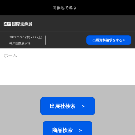
Press
ス
開催地で選ぶ
Escape
キ
to
ッ
close
HOME
グ
プ
the
ロ
2026年10月28日
し
ー
menu.
パシフィコ横浜/Pacifico Yokohama,Japan
2027/5/20 (木) - 22 (土)
バ
出展資料請求をする >
て
神戸国際展示場
ル
進
ナ
5月_神戸 国際宝飾展
ホーム
ビ
む
2027年05月20日
ゲ
神戸国際展示場/ Kobe International Exhibition Hall, Japan
ー
シ
ョ
10月_国際宝飾展 秋
ン
2026年10月28日
を
パシフィコ横浜/Pacifico Yokohama,Japan
折
り
た
出展社検索 ＞
1月_国際宝飾展
た
2027年01月27日
む
幕張メッセ/Makuhari Messe
商品検索 ＞