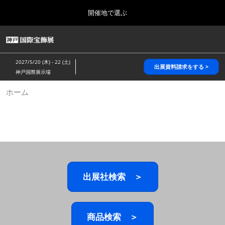
Press
ス
開催地で選ぶ
Escape
キ
to
ッ
close
HOME
グ
プ
the
ロ
2026年10月28日
し
ー
menu.
パシフィコ横浜/Pacifico Yokohama,Japan
2027/5/20 (木) - 22 (土)
バ
出展資料請求をする >
て
神戸国際展示場
ル
進
ナ
5月_神戸 国際宝飾展
ホーム
ビ
む
2027年05月20日
ゲ
神戸国際展示場/ Kobe International Exhibition Hall, Japan
ー
シ
ョ
10月_国際宝飾展 秋
ン
2026年10月28日
を
パシフィコ横浜/Pacifico Yokohama,Japan
折
り
た
出展社検索 ＞
1月_国際宝飾展
た
2027年01月27日
む
幕張メッセ/Makuhari Messe
商品検索 ＞