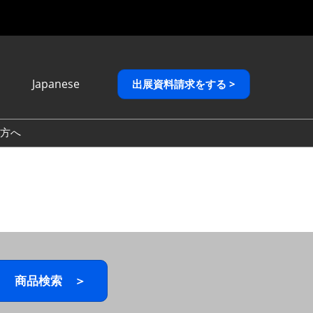
Japanese
出展資料請求をする >
Japanese
English
方へ
繁體中文
商品検索 ＞