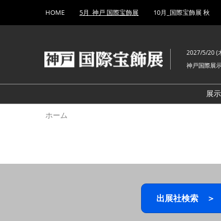
Press
ス
HOME
5月_神戸 国際宝飾展
10月_国際宝飾展 秋
Escape
キ
to
ッ
close
プ
the
2027/5/20 (木
し
menu.
神戸国際展
て
進
む
展
ホーム
出展社検索 ＞