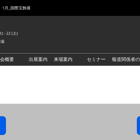
1月_国際宝飾展
) - 22 (土)
示場
示会概要
出展案内
来場案内
セミナー
報道関係者の
前回来場者数
会場風景
ゾーンマップ
IJK 出展社おすすめ商品ガイ
ド