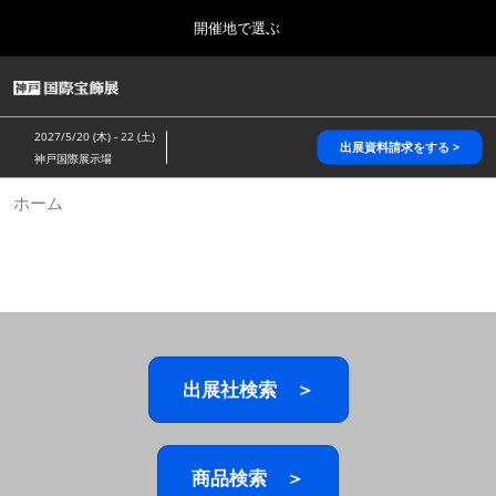
Press
ス
開催地で選ぶ
Escape
キ
to
ッ
close
HOME
グ
プ
the
ロ
2026年10月28日
し
ー
menu.
パシフィコ横浜/Pacifico Yokohama,Japan
2027/5/20 (木) - 22 (土)
バ
出展資料請求をする >
て
神戸国際展示場
ル
進
ナ
5月_神戸 国際宝飾展
ホーム
ビ
む
2027年05月20日
ゲ
神戸国際展示場/ Kobe International Exhibition Hall, Japan
ー
シ
ョ
10月_国際宝飾展 秋
ン
2026年10月28日
を
パシフィコ横浜/Pacifico Yokohama,Japan
折
り
た
出展社検索 ＞
1月_国際宝飾展
た
2027年01月27日
む
幕張メッセ/Makuhari Messe
商品検索 ＞