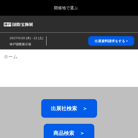
Press
ス
開催地で選ぶ
Escape
キ
to
ッ
close
HOME
グ
プ
the
ロ
2026年10月28日
し
ー
menu.
パシフィコ横浜/Pacifico Yokohama,Japan
2027/5/20 (木) - 22 (土)
バ
出展資料請求をする >
て
神戸国際展示場
ル
進
ナ
5月_神戸 国際宝飾展
ホーム
ビ
む
2027年05月20日
ゲ
神戸国際展示場/ Kobe International Exhibition Hall, Japan
ー
シ
ョ
10月_国際宝飾展 秋
ン
2026年10月28日
を
パシフィコ横浜/Pacifico Yokohama,Japan
折
り
た
出展社検索 ＞
1月_国際宝飾展
た
2027年01月27日
む
幕張メッセ/Makuhari Messe
商品検索 ＞