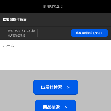
Press
ス
開催地で選ぶ
Escape
キ
to
ッ
close
HOME
グ
プ
the
ロ
2026年10月28日
し
ー
menu.
パシフィコ横浜/Pacifico Yokohama,Japan
2027/5/20 (木) - 22 (土)
バ
出展資料請求をする >
て
神戸国際展示場
ル
進
ナ
5月_神戸 国際宝飾展
ホーム
ビ
む
2027年05月20日
ゲ
神戸国際展示場/ Kobe International Exhibition Hall, Japan
ー
シ
ョ
10月_国際宝飾展 秋
ン
2026年10月28日
を
パシフィコ横浜/Pacifico Yokohama,Japan
折
り
た
出展社検索 ＞
1月_国際宝飾展
た
2027年01月27日
む
幕張メッセ/Makuhari Messe
商品検索 ＞