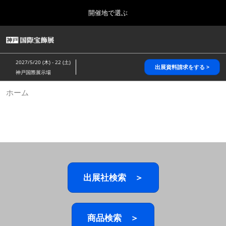
Press
ス
開催地で選ぶ
Escape
キ
to
ッ
close
HOME
グ
プ
the
ロ
2026年10月28日
し
ー
menu.
パシフィコ横浜/Pacifico Yokohama,Japan
2027/5/20 (木) - 22 (土)
バ
出展資料請求をする >
て
神戸国際展示場
ル
進
ナ
5月_神戸 国際宝飾展
ホーム
ビ
む
2027年05月20日
ゲ
神戸国際展示場/ Kobe International Exhibition Hall, Japan
ー
シ
ョ
10月_国際宝飾展 秋
ン
2026年10月28日
を
パシフィコ横浜/Pacifico Yokohama,Japan
折
り
た
出展社検索 ＞
1月_国際宝飾展
た
2027年01月27日
む
幕張メッセ/Makuhari Messe
商品検索 ＞