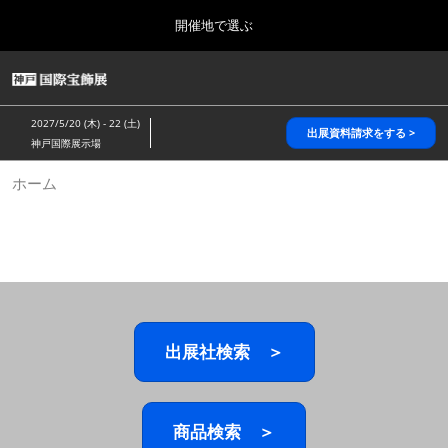
Press
ス
開催地で選ぶ
Escape
キ
to
ッ
close
HOME
グ
プ
the
ロ
2026年10月28日
し
ー
menu.
パシフィコ横浜/Pacifico Yokohama,Japan
2027/5/20 (木) - 22 (土)
バ
出展資料請求をする >
て
神戸国際展示場
ル
進
ナ
5月_神戸 国際宝飾展
ホーム
ビ
む
2027年05月20日
ゲ
神戸国際展示場/ Kobe International Exhibition Hall, Japan
ー
シ
ョ
10月_国際宝飾展 秋
ン
2026年10月28日
を
パシフィコ横浜/Pacifico Yokohama,Japan
折
り
た
出展社検索 ＞
1月_国際宝飾展
た
2027年01月27日
む
幕張メッセ/Makuhari Messe
商品検索 ＞