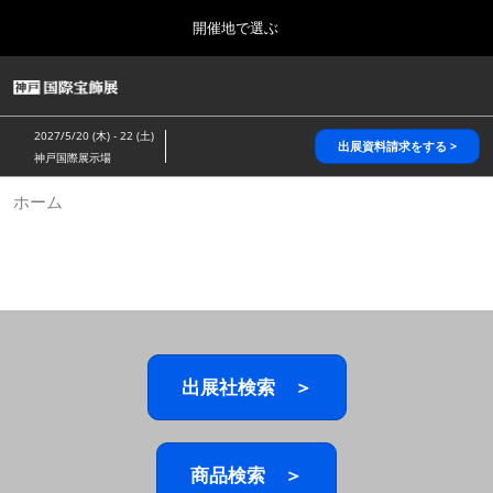
Press
ス
開催地で選ぶ
Escape
キ
to
ッ
close
HOME
グ
プ
the
ロ
2026年10月28日
し
ー
menu.
パシフィコ横浜/Pacifico Yokohama,Japan
2027/5/20 (木) - 22 (土)
バ
出展資料請求をする >
て
神戸国際展示場
ル
進
ナ
5月_神戸 国際宝飾展
ホーム
ビ
む
2027年05月20日
ゲ
神戸国際展示場/ Kobe International Exhibition Hall, Japan
ー
シ
ョ
10月_国際宝飾展 秋
ン
2026年10月28日
を
パシフィコ横浜/Pacifico Yokohama,Japan
折
り
た
出展社検索 ＞
1月_国際宝飾展
た
2027年01月27日
む
幕張メッセ/Makuhari Messe
商品検索 ＞