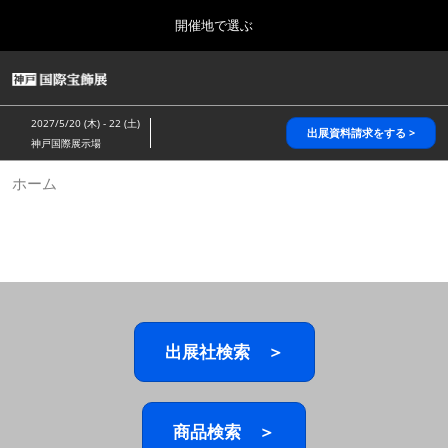
Press
ス
開催地で選ぶ
Escape
キ
to
ッ
close
HOME
グ
プ
the
ロ
2026年10月28日
し
ー
menu.
パシフィコ横浜/Pacifico Yokohama,Japan
2027/5/20 (木) - 22 (土)
バ
出展資料請求をする >
て
神戸国際展示場
ル
進
ナ
5月_神戸 国際宝飾展
ホーム
ビ
む
2027年05月20日
ゲ
神戸国際展示場/ Kobe International Exhibition Hall, Japan
ー
シ
ョ
10月_国際宝飾展 秋
ン
2026年10月28日
を
パシフィコ横浜/Pacifico Yokohama,Japan
折
り
た
出展社検索 ＞
1月_国際宝飾展
た
2027年01月27日
む
幕張メッセ/Makuhari Messe
商品検索 ＞