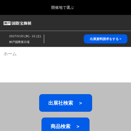
Press
ス
開催地で選ぶ
Escape
キ
to
ッ
close
HOME
グ
プ
the
ロ
2026年10月28日
し
ー
menu.
パシフィコ横浜/Pacifico Yokohama,Japan
2027/5/20 (木) - 22 (土)
バ
出展資料請求をする >
て
神戸国際展示場
ル
進
ナ
5月_神戸 国際宝飾展
ホーム
ビ
む
2027年05月20日
ゲ
神戸国際展示場/ Kobe International Exhibition Hall, Japan
ー
シ
ョ
10月_国際宝飾展 秋
ン
2026年10月28日
を
パシフィコ横浜/Pacifico Yokohama,Japan
折
り
た
出展社検索 ＞
1月_国際宝飾展
た
2027年01月27日
む
幕張メッセ/Makuhari Messe
商品検索 ＞