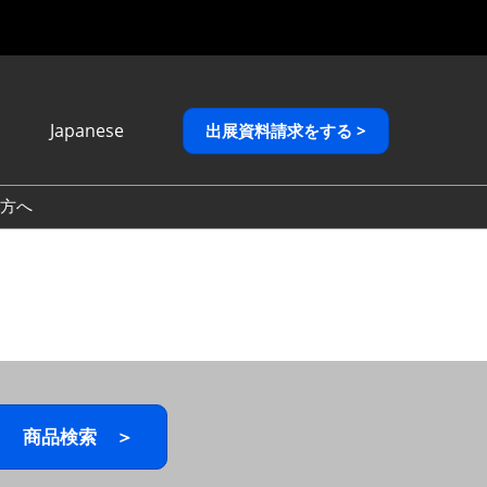
Japanese
出展資料請求をする >
Japanese
English
方へ
繁體中文
商品検索 ＞