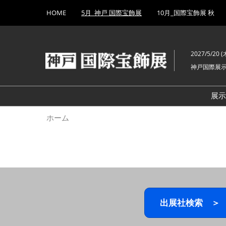
Press
ス
HOME
5月_神戸 国際宝飾展
10月_国際宝飾展 秋
Escape
キ
to
ッ
close
プ
the
2027/5/20 (木
し
menu.
神戸国際展
て
進
む
展
ホーム
出展社検索 ＞