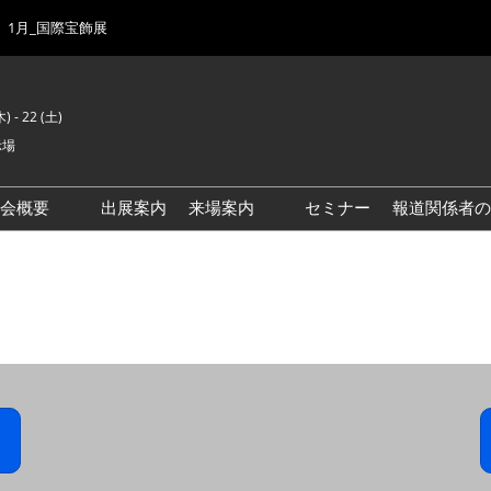
1月_国際宝飾展
) - 22 (土)
示場
示会概要
出展案内
来場案内
セミナー
報道関係者の
前回来場者数
会場風景
ゾーンマップ
IJK 出展社おすすめ商品ガイ
ド