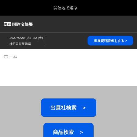
Press
ス
開催地で選ぶ
Escape
キ
to
ッ
close
HOME
グ
プ
the
ロ
2026年10月28日
し
ー
menu.
パシフィコ横浜/Pacifico Yokohama,Japan
2027/5/20 (木) - 22 (土)
バ
出展資料請求をする >
て
神戸国際展示場
ル
進
ナ
5月_神戸 国際宝飾展
ホーム
ビ
む
2027年05月20日
ゲ
神戸国際展示場/ Kobe International Exhibition Hall, Japan
ー
シ
ョ
10月_国際宝飾展 秋
ン
2026年10月28日
を
パシフィコ横浜/Pacifico Yokohama,Japan
折
り
た
出展社検索 ＞
1月_国際宝飾展
た
2027年01月27日
む
幕張メッセ/Makuhari Messe
商品検索 ＞